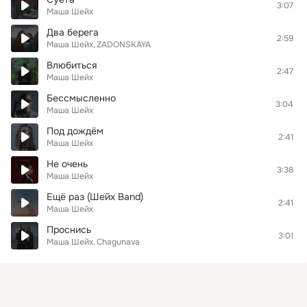
3:07
Маша Шейх
Два берега
2:59
Маша Шейх
ZADONSKAYA
Влюбиться
2:47
Маша Шейх
Бессмысленно
3:04
Маша Шейх
Под дождём
2:41
Маша Шейх
Не очень
3:38
Маша Шейх
Ещё раз (Шейх Band)
2:41
Маша Шейх
Проснись
3:01
Маша Шейх
Chagunava