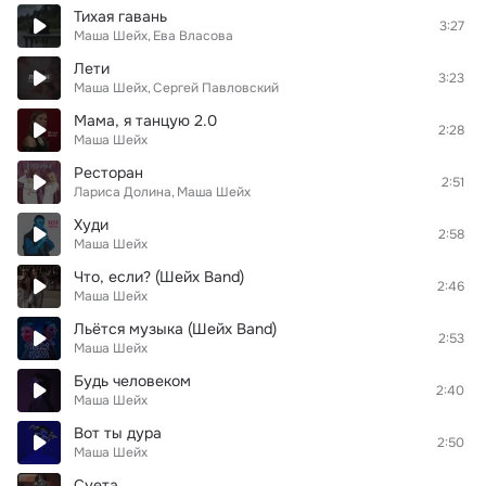
Тихая гавань
3:27
Маша Шейх
Ева Власова
Лети
3:23
Маша Шейх
Сергей Павловский
Мама, я танцую 2.0
2:28
Маша Шейх
Ресторан
2:51
Лариса Долина
Маша Шейх
Худи
2:58
Маша Шейх
Что, если? (Шейх Band)
2:46
Маша Шейх
Льётся музыка (Шейх Band)
2:53
Маша Шейх
Будь человеком
2:40
Маша Шейх
Вот ты дура
2:50
Маша Шейх
Суета