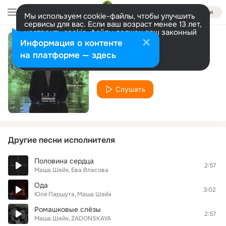
Войти
Мы используем cookie-файлы, чтобы улучшить
сервисы для вас. Если ваш возраст менее 13 лет,
настроить cookie-файлы должен ваш законный
представитель.
Больше информации
Информация о контенте
Триггер
Разрешить все
Настроить
на платформе — здесь
Маша Шейх
Слушать
Другие песни исполнителя
Половина сердца
2:57
Маша Шейх
Ева Власова
Ода
3:02
Юля Паршута
Маша Шейх
Ромашковые слёзы
2:57
Маша Шейх
ZADONSKAYA