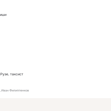
виши
Рузе, таксист
Иван Филиппенков