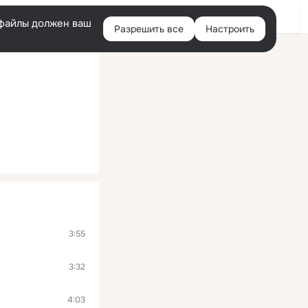
Войти
e-файлы должен ваш
Разрешить все
Настроить
Правая
колонка
3:55
3:32
4:03