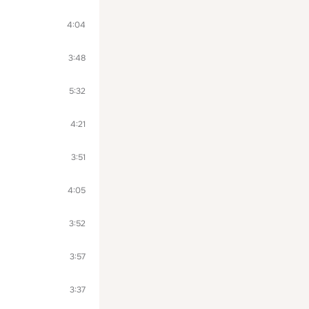
4:04
3:48
5:32
4:21
3:51
4:05
3:52
3:57
3:37