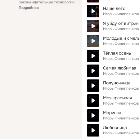
рекомендательные технологии
Подробнее
Наше лето
Игорь Филиппенков
Я уйду от витрин
Игорь Филиппенков
Молодые и смел
Игорь Филиппенков
Тёплая осень
Игорь Филиппенков
Самая любимая
Игорь Филиппенков
Полуночница
Игорь Филиппенков
Моя красивая
Игорь Филиппенков
Маринка
Игорь Филиппенков
Любовница
Игорь Филиппенков