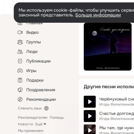
Мы используем cookie-файлы, чтобы улучшить сервис
законный представитель.
Больше информации
Левая
Главная
колонка
Видео
Группы
Люди
Публикации
Игры
Подарки
Другие песни исполн
Поздравления
Черёмуховый сн
Рекомендации
Игорь Филиппенков
Сменить язык
Счастье долгож
Рекламодателям
Помощь
Игорь Филиппенков
Новости
Ещё
Мы там, где нужн
Мы применяем
Игорь Филиппенков