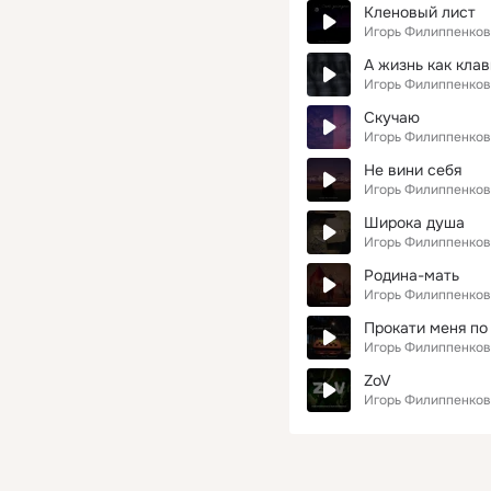
Кленовый лист
Игорь Филиппенков
А жизнь как кла
Игорь Филиппенков
Скучаю
Игорь Филиппенков
Не вини себя
Игорь Филиппенков
Широка душа
Игорь Филиппенков
Родина-мать
Игорь Филиппенков
Прокати меня по 
Игорь Филиппенков
ZoV
Игорь Филиппенков