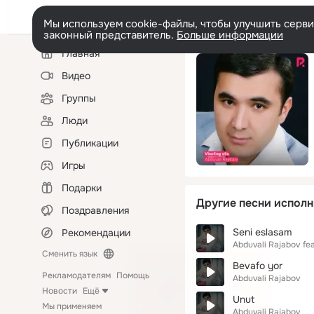
Мы используем cookie-файлы, чтобы улучшить сервис
законный представитель.
Больше информации
Левая
Главная
колонка
Видео
Группы
Люди
Публикации
Игры
Подарки
Другие песни исполн
Поздравления
Seni eslasam
Рекомендации
Abduvali Rajabov
fea
Сменить язык
Bevafo yor
Рекламодателям
Помощь
Abduvali Rajabov
Новости
Ещё
Unut
Мы применяем
Abduvali Rajabov