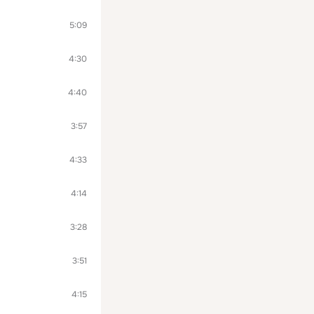
5:09
4:30
4:40
3:57
4:33
4:14
3:28
3:51
4:15