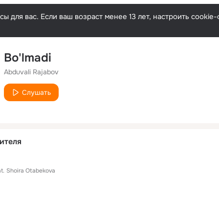
ы для вас. Если ваш возраст менее 13 лет, настроить cooki
Bo'lmadi
Abduvali Rajabov
Слушать
ителя
t.
Shoira Otabekova