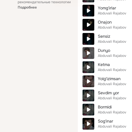
рекомендательные технологии
Подробнее
Yomg'irlar
Abduvali Rajabov
Onajon
Abduvali Rajabov
Sensiz
Abduvali Rajabov
Dunyo
Abduvali Rajabov
Ketma
Abduvali Rajabov
Yolg'izimsan
Abduvali Rajabov
Sevdim yor
Abduvali Rajabov
Bormidi
Abduvali Rajabov
Sog'inar
Abduvali Rajabov