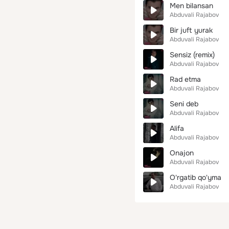
Men bilansan
Abduvali Rajabov
Bir juft yurak
Abduvali Rajabov
Sensiz (remix)
Abduvali Rajabov
Rad etma
Abduvali Rajabov
Seni deb
Abduvali Rajabov
Alifa
Abduvali Rajabov
Onajon
Abduvali Rajabov
O'rgatib qo'yma
Abduvali Rajabov