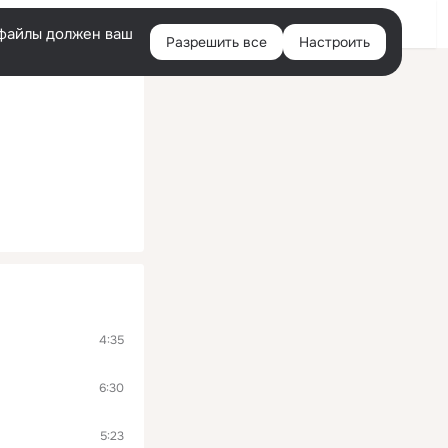
Войти
e-файлы должен ваш
Разрешить все
Настроить
Правая
колонка
4:35
6:30
5:23