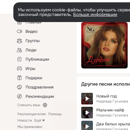
Мы используем cookie-файлы, чтобы улучшить сервис
законный представитель.
Больше информации
Левая
Главная
колонка
Видео
Группы
Люди
Публикации
Игры
Подарки
Другие песни исполн
Поздравления
Новый год
Рекомендации
Надежда Гуськова
Сменить язык
Мальчик-кайф
Рекламодателям
Помощь
Надежда Гуськова
Новости
Ещё
Два белых крыла
Мы применяем
Надежда Гуськова