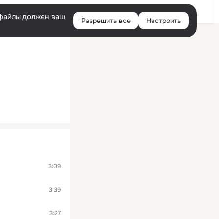
Войти
e-файлы должен ваш
Разрешить все
Настроить
Правая
колонка
3:09
3:39
3:27