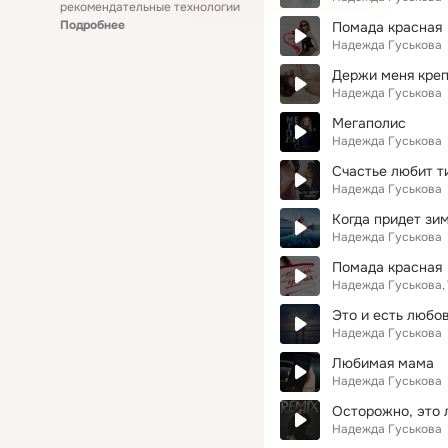
рекомендательные технологии
Подробнее
Помада красная
Надежда Гуськова
Держи меня кре
Надежда Гуськова
Мегаполис
Надежда Гуськова
Счастье любит 
Надежда Гуськова
Когда придет зи
Надежда Гуськова
Помада красная
Надежда Гуськова
Это и есть любо
Надежда Гуськова
Любимая мама
Надежда Гуськова
Осторожно, это л
Надежда Гуськова