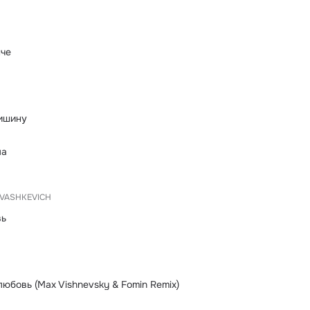
пче
тишину
ма
VASHKEVICH
вь
юбовь (Max Vishnevsky & Fomin Remix)