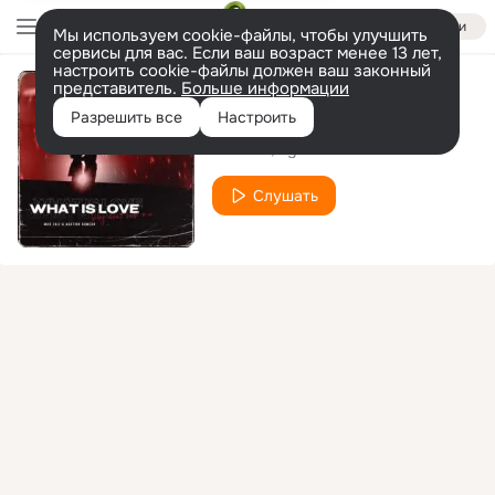
Войти
Мы используем cookie-файлы, чтобы улучшить
сервисы для вас. Если ваш возраст менее 13 лет,
настроить cookie-файлы должен ваш законный
представитель.
Больше информации
What Is Love
Разрешить все
Настроить
Max Fail
Agatino Romero
Слушать