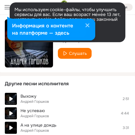
Войти
Мы используем cookie-файлы, чтобы улучшить
сервисы для вас. Если ваш возраст менее 13 лет,
настроить cookie-файлы должен ваш законный
представитель.
Больше информации
Информация о контенте
Небесный конвой
Разрешить все
Настроить
на платформе — здесь
Андрей Горшков
Слушать
Другие песни исполнителя
Выхожу
2:51
Андрей Горшков
Не успеваю
4:44
Андрей Горшков
А на улице дождь
3:31
Андрей Горшков