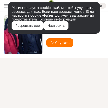
Войти
Мы используем cookie-файлы, чтобы улучшить
сервисы для вас. Если ваш возраст менее 13 лет,
настроить cookie-файлы должен ваш законный
представитель.
Больше информации
Sevgimiz soxtamidi
Разрешить все
Настроить
Ruxsora Otajonova
Bahrom Davr
Слушать