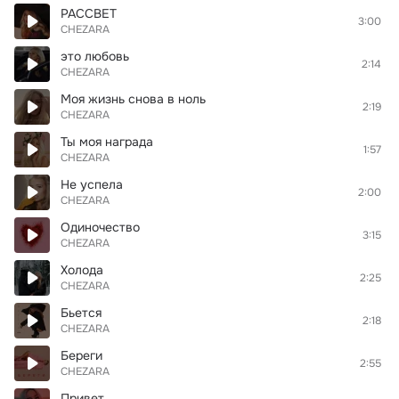
РАССВЕТ
3:00
CHEZARA
это любовь
2:14
CHEZARA
Моя жизнь снова в ноль
2:19
CHEZARA
Ты моя награда
1:57
CHEZARA
Не успела
2:00
CHEZARA
Одиночество
3:15
CHEZARA
Холода
2:25
CHEZARA
Бьется
2:18
CHEZARA
Береги
2:55
CHEZARA
Привет