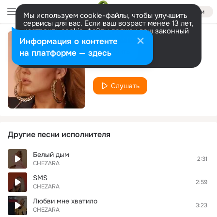
Войти
Мы используем cookie-файлы, чтобы улучшить
сервисы для вас. Если ваш возраст менее 13 лет,
настроить cookie-файлы должен ваш законный
представитель.
Больше информации
Информация о контенте
Без сил
Разрешить все
Настроить
на платформе — здесь
CHEZARA
Слушать
Другие песни исполнителя
Белый дым
2:31
CHEZARA
SMS
2:59
CHEZARA
Любви мне хватило
3:23
CHEZARA