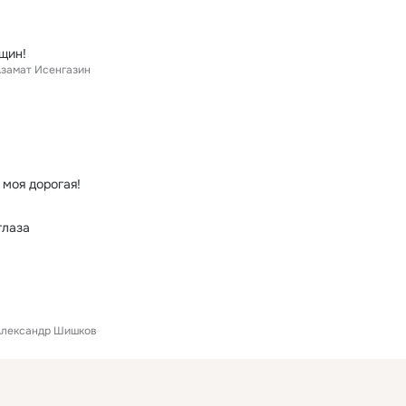
щин!
замат Исенгазин
 моя дорогая!
глаза
Александр Шишков