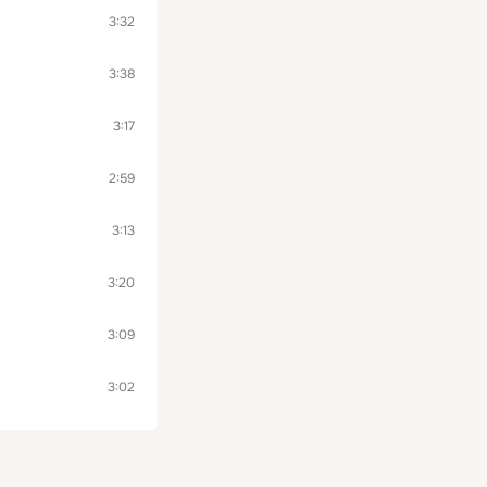
3:32
3:38
3:17
2:59
3:13
3:20
3:09
3:02