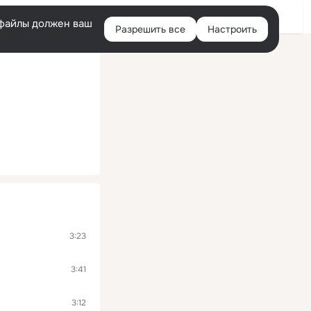
Войти
e-файлы должен ваш
Разрешить все
Настроить
Правая
колонка
3:23
3:41
3:12