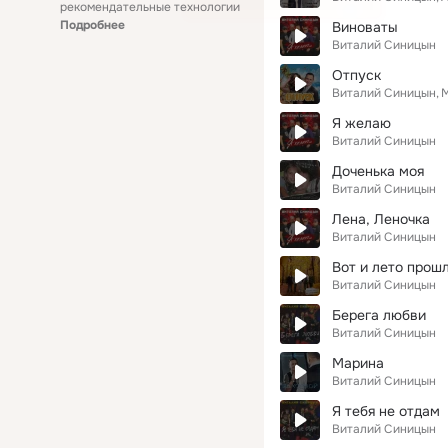
рекомендательные технологии
Подробнее
Виноваты
Виталий Синицын
Отпуск
Виталий Синицын
М
Я желаю
Виталий Синицын
Доченька моя
Виталий Синицын
Лена, Леночка
Виталий Синицын
Вот и лето прош
Виталий Синицын
Берега любви
Виталий Синицын
Марина
Виталий Синицын
Я тебя не отдам
Виталий Синицын