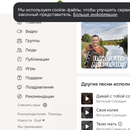
Мы используем cookie-файлы, чтобы улучшить сервис
законный представитель.
Больше информации
Левая
Главная
колонка
Видео
Группы
Люди
Публикации
Игры
Подарки
Другие песни исполн
Поздравления
Давай с тобой с
Рекомендации
Виталий Синицын
Сменить язык
Своя колея
Рекламодателям
Помощь
Виталий Синицын
Новости
Ещё
Твою мать
Мы применяем
Виталий Синицын