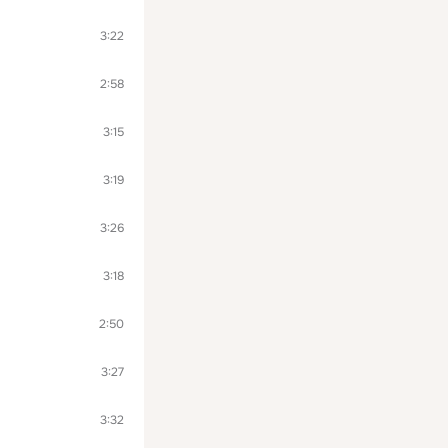
3:22
2:58
3:15
3:19
3:26
3:18
2:50
3:27
3:32