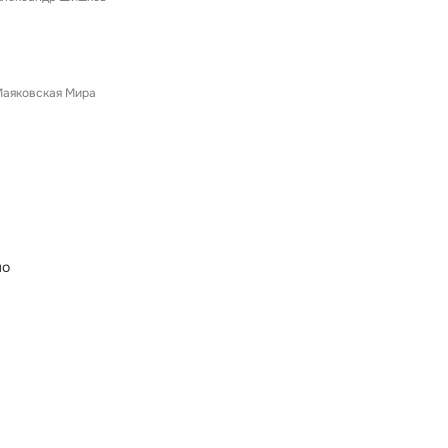
аяковская Мира
ло