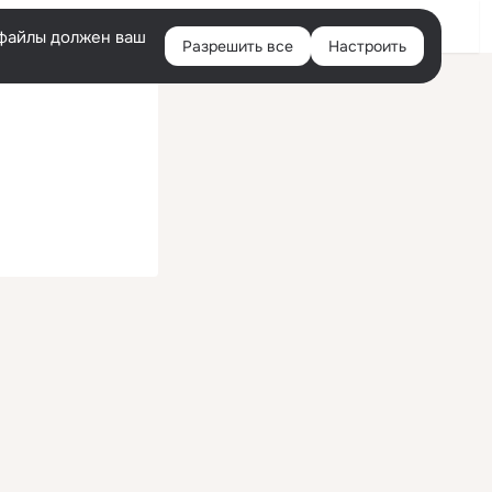
Войти
e-файлы должен ваш
Разрешить все
Настроить
Правая
колонка