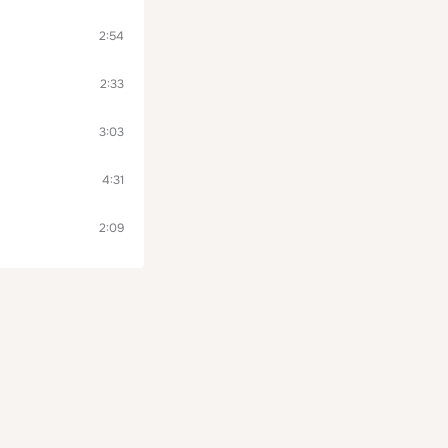
2:54
2:33
3:03
4:31
2:09