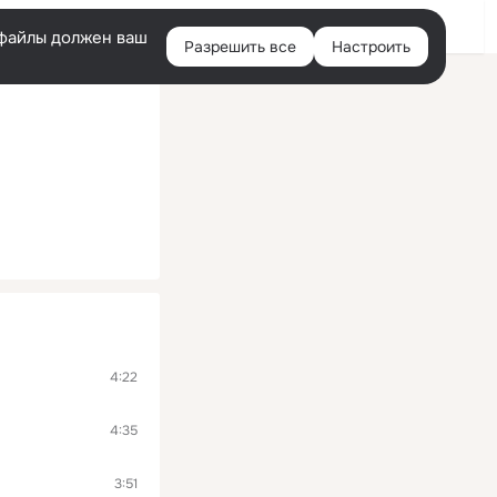
Войти
e-файлы должен ваш
Разрешить все
Настроить
Правая
колонка
4:22
4:35
3:51