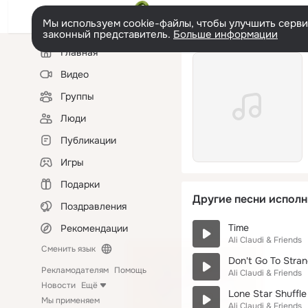
Мы используем cookie-файлы, чтобы улучшить сервис
законный представитель.
Больше информации
Левая
Главная
колонка
Видео
Группы
Люди
Публикации
Игры
Подарки
Другие песни исполн
Поздравления
Time
Рекомендации
Ali Claudi & Friends
Сменить язык
Don't Go To Stran
Рекламодателям
Помощь
Ali Claudi & Friends
Новости
Ещё
Lone Star Shuffle
Мы применяем
Ali Claudi & Friends