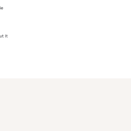
ie
ut It