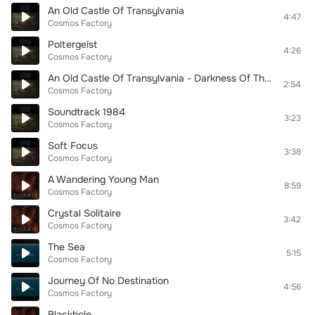
An Old Castle Of Transylvania
4:47
Cosmos Factory
Poltergeist
4:26
Cosmos Factory
An Old Castle Of Transylvania - Darkness Of The World
2:54
Cosmos Factory
Soundtrack 1984
3:23
Cosmos Factory
Soft Focus
3:38
Cosmos Factory
A Wandering Young Man
8:59
Cosmos Factory
Crystal Solitaire
3:42
Cosmos Factory
The Sea
5:15
Cosmos Factory
Journey Of No Destination
4:56
Cosmos Factory
Blackhole