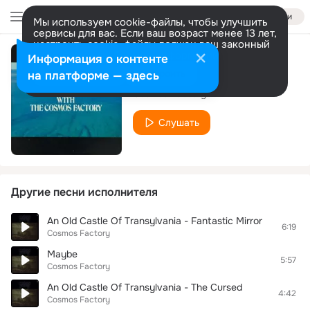
Войти
Мы используем cookie-файлы, чтобы улучшить
сервисы для вас. Если ваш возраст менее 13 лет,
настроить cookie-файлы должен ваш законный
представитель.
Больше информации
Информация о контенте
Hiver
Разрешить все
Настроить
на платформе — здесь
Cosmos Factory
Слушать
Другие песни исполнителя
An Old Castle Of Transylvania - Fantastic Mirror
6:19
Cosmos Factory
Maybe
5:57
Cosmos Factory
An Old Castle Of Transylvania - The Cursed
4:42
Cosmos Factory