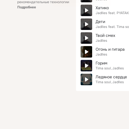
рекомендательные технологии
Подробнее
Хатико
Jadlles
feat.
PYATA
Дети
Jadlles
feat.
Tima so
Твой смех
Jadlles
Огонь и гитара
Jadlles
Горим
Tima soul
Jadlles
Ледяное сердце
Tima soul
Jadlles