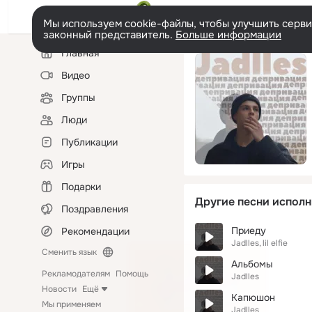
Мы используем cookie-файлы, чтобы улучшить сервис
законный представитель.
Больше информации
Левая
Главная
колонка
Видео
Группы
Люди
Публикации
Игры
Подарки
Другие песни исполн
Поздравления
Приеду
Рекомендации
Jadlles
lil elfie
Сменить язык
Альбомы
Рекламодателям
Помощь
Jadlles
Новости
Ещё
Капюшон
Мы применяем
Jadlles