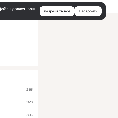
Войти
e-файлы должен ваш
Разрешить все
Настроить
Правая
колонка
2:55
2:28
2:33