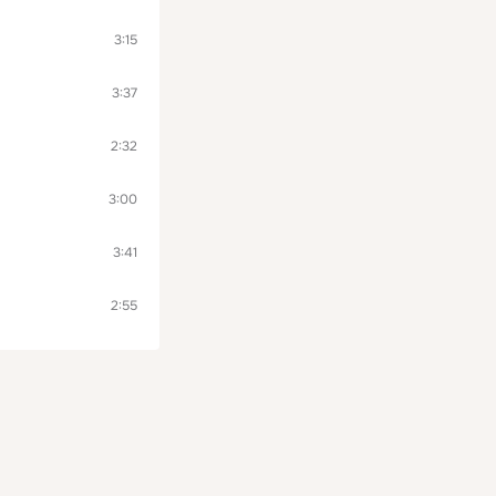
3:15
3:37
2:32
3:00
3:41
2:55