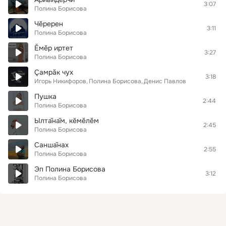
3:07
Полина Борисова
Чӗререн
3:11
Полина Борисова
Ĕмĕр иртет
3:27
Полина Борисова
Çамрăк чух
3:18
Игорь Никифоров
Полина Борисова
Денис Павлов
Пушка
2:44
Полина Борисова
Ылтӑнӑм, кӗмӗлӗм
2:45
Полина Борисова
Саншӑнах
2:55
Полина Борисова
Эп Полина Борисова
3:12
Полина Борисова