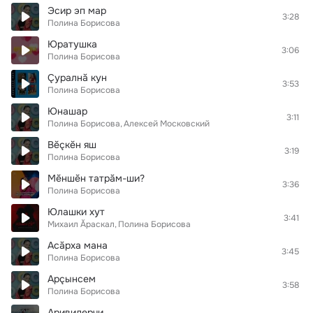
Эсир эп мар
3:28
Полина Борисова
Юратушка
3:06
Полина Борисова
Çуралнă кун
3:53
Полина Борисова
Юнашар
3:11
Полина Борисова
Алексей Московский
Вĕçкĕн яш
3:19
Полина Борисова
Мĕншĕн татрăм-ши?
3:36
Полина Борисова
Юлашки хут
3:41
Михаил Ăраскал
Полина Борисова
Асăрха мана
3:45
Полина Борисова
Арçынсем
3:58
Полина Борисова
Аривидерчи