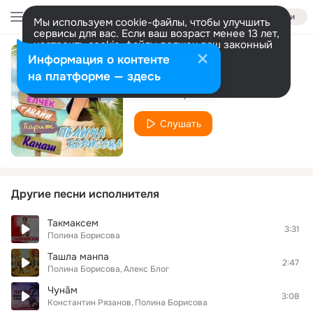
Войти
Мы используем cookie-файлы, чтобы улучшить
сервисы для вас. Если ваш возраст менее 13 лет,
настроить cookie-файлы должен ваш законный
представитель.
Больше информации
Информация о контенте
Елчĕк те - Гавайи
Разрешить все
Настроить
на платформе — здесь
Полина Борисова
Слушать
Другие песни исполнителя
Такмаксем
3:31
Полина Борисова
Ташла манпа
2:47
Полина Борисова
Алекс Блог
Чунăм
3:08
Константин Рязанов
Полина Борисова