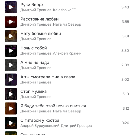
Руки Вверх!
3:43
Дмитрий Гревцев
KalashnikoFF
Расстояние любви
3:55
Дмитрий Гревцев
Ната ли Северр
Нету больше любви
3:01
Дмитрий Гревцев
Ночь с тобой
3:30
Дмитрий Гревцев
Алексей Кракин
А мне не надо
2:09
Дмитрий Гревцев
А ты смотрела мне в глаза
3:02
Дмитрий Гревцев
Стоп музыка
5:10
Дмитрий Гревцев
Я буду тебе этой ночью сниться
3:12
Дмитрий Гревцев
Ната ли Северр
С гитарой у костра
3:26
Андрей Бурдуковский
Дмитрий Гревцев
Она не твоя