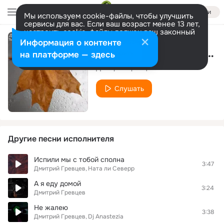
Войти
Мы используем cookie-файлы, чтобы улучшить
сервисы для вас. Если ваш возраст менее 13 лет,
настроить cookie-файлы должен ваш законный
представитель.
Больше информации
Информация о контенте
Ты сердцу больше не нужна
Разрешить все
Настроить
на платформе — здесь
Дмитрий Гревцев
Слушать
Другие песни исполнителя
Испили мы с тобой сполна
3:47
Дмитрий Гревцев
Ната ли Северр
А я еду домой
3:24
Дмитрий Гревцев
Не жалею
3:38
Дмитрий Гревцев
Dj Anastezia