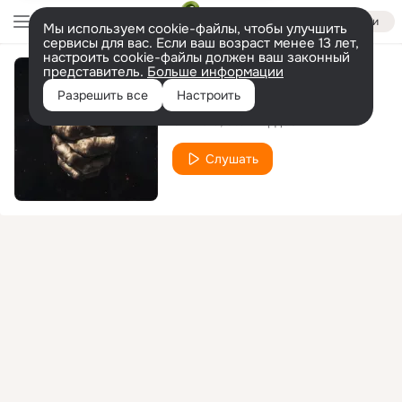
Войти
Мы используем cookie-файлы, чтобы улучшить
сервисы для вас. Если ваш возраст менее 13 лет,
настроить cookie-файлы должен ваш законный
представитель.
Больше информации
Одним духом
Разрешить все
Настроить
SH Kera
StaFFорд63
Слушать