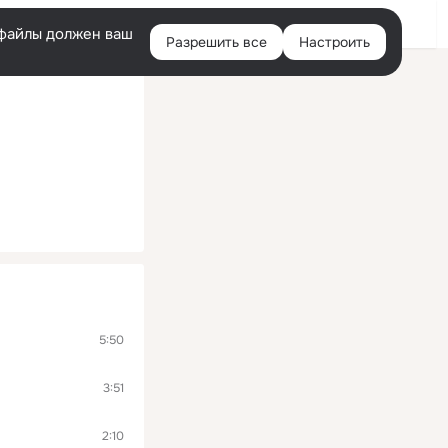
Войти
e-файлы должен ваш
Разрешить все
Настроить
Правая
колонка
5:50
3:51
2:10