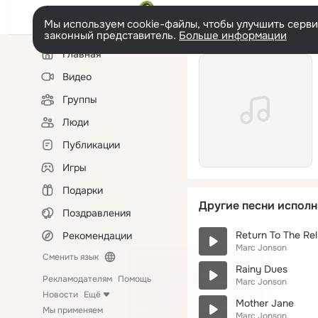
Мы используем cookie-файлы, чтобы улучшить сервис
законный представитель.
Больше информации
Левая
Главная
колонка
Видео
Группы
Люди
Публикации
Игры
Подарки
Другие песни исполн
Поздравления
Return To The Rel
Рекомендации
Marc Jonson
Сменить язык
Rainy Dues
Рекламодателям
Помощь
Marc Jonson
Новости
Ещё
Mother Jane
Мы применяем
Marc Jonson