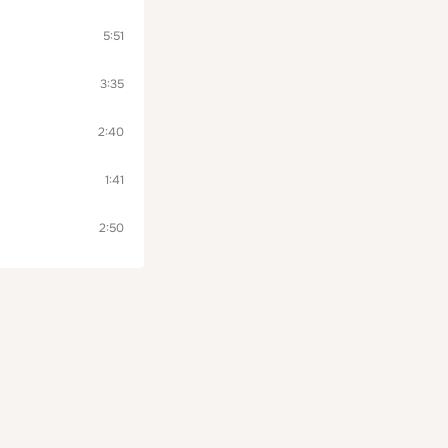
5:51
3:35
2:40
1:41
2:50