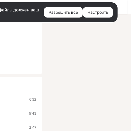
Войти
e-файлы должен ваш
Разрешить все
Настроить
Правая
колонка
6:32
5:43
2:47