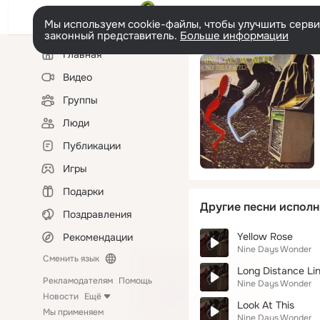
Мы используем cookie-файлы, чтобы улучшить сервис
законный представитель.
Больше информации
Левая
Главная
колонка
Видео
Группы
Люди
Публикации
Игры
Подарки
Другие песни исполн
Поздравления
Yellow Rose
Рекомендации
Nine Days Wonder
Сменить язык
Long Distance Li
Рекламодателям
Помощь
Nine Days Wonder
Новости
Ещё
Look At This
Мы применяем
Nine Days Wonder