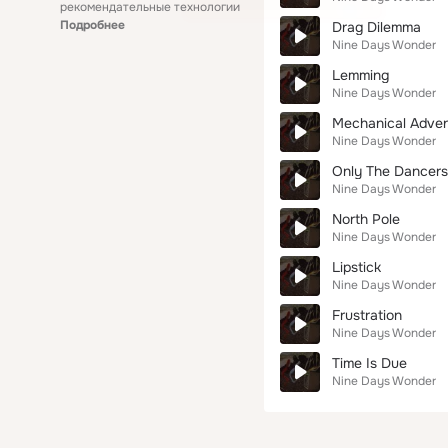
рекомендательные технологии
Подробнее
Drag Dilemma
Nine Days Wonder
Lemming
Nine Days Wonder
Mechanical Adve
Nine Days Wonder
Only The Dancers
Nine Days Wonder
North Pole
Nine Days Wonder
Lipstick
Nine Days Wonder
Frustration
Nine Days Wonder
Time Is Due
Nine Days Wonder