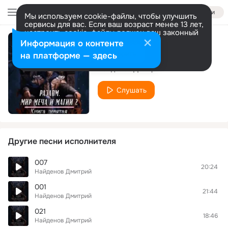
Войти
Мы используем cookie-файлы, чтобы улучшить
сервисы для вас. Если ваш возраст менее 13 лет,
настроить cookie-файлы должен ваш законный
представитель.
Больше информации
Информация о контенте
016
Разрешить все
Настроить
на платформе — здесь
Найденов Дмитрий
Слушать
Другие песни исполнителя
007
20:24
Найденов Дмитрий
001
21:44
Найденов Дмитрий
021
18:46
Найденов Дмитрий