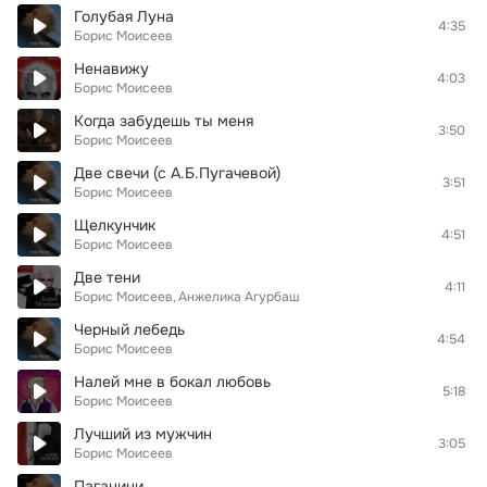
Голубая Луна
4:35
Борис Моисеев
Ненавижу
4:03
Борис Моисеев
Когда забудешь ты меня
3:50
Борис Моисеев
Две свечи (с А.Б.Пугачевой)
3:51
Борис Моисеев
Щелкунчик
4:51
Борис Моисеев
Две тени
4:11
Борис Моисеев
Анжелика Агурбаш
Черный лебедь
4:54
Борис Моисеев
Налей мне в бокал любовь
5:18
Борис Моисеев
Лучший из мужчин
3:05
Борис Моисеев
Паганини