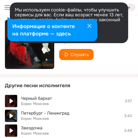
Войти
Мы используем cookie-файлы, чтобы улучшить
сервисы для вас. Если ваш возраст менее 13 лет,
настроить cookie-файлы должен ваш законный
представитель.
Больше информации
Информация о контенте
Дитя порока
Разрешить все
Настроить
на платформе — здесь
Борис Моисеев
Слушать
Другие песни исполнителя
Черный бархат
3:57
Борис Моисеев
Петербург - Ленинград
3:43
Борис Моисеев
Звездочка
3:49
Борис Моисеев