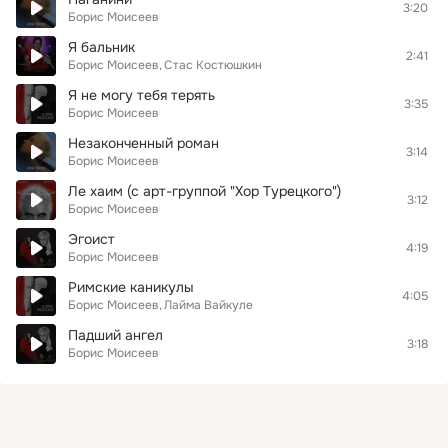
3:20
Борис Моисеев
Я бальник
2:41
Борис Моисеев
Стас Костюшкин
Я не могу тебя терять
3:35
Борис Моисеев
Незаконченный роман
3:14
Борис Моисеев
Ле хаим (с арт-группой "Хор Турецкого")
3:12
Борис Моисеев
Эгоист
4:19
Борис Моисеев
Римские каникулы
4:05
Борис Моисеев
Лайма Вайкуле
Падший ангел
3:18
Борис Моисеев