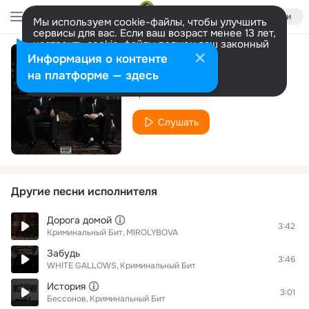
Войти
Мы используем cookie-файлы, чтобы улучшить
сервисы для вас. Если ваш возраст менее 13 лет,
настроить cookie-файлы должен ваш законный
представитель.
Больше информации
Информация о контенте
Наёмник
Разрешить все
Настроить
на платформе — здесь
Криминальный Бит
Слушать
Другие песни исполнителя
Дорога домой
3:42
Криминальный Бит
MIROLYBOVA
Забудь
3:46
WHITE GALLOWS
Криминальный Бит
История
3:01
Бессонов
Криминальный Бит