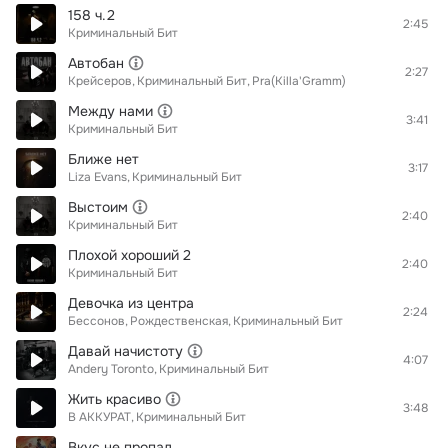
158 ч.2
2:45
Криминальный Бит
Автобан
2:27
Крейсеров
Криминальный Бит
Pra(Killa'Gramm)
Между нами
3:41
Криминальный Бит
Ближе нет
3:17
Liza Evans
Криминальный Бит
Выстоим
2:40
Криминальный Бит
Плохой хороший 2
2:40
Криминальный Бит
Девочка из центра
2:24
Бессонов
Рождественская
Криминальный Бит
Давай начистоту
4:07
Andery Toronto
Криминальный Бит
Жить красиво
3:48
В АККУРАТ
Криминальный Бит
Вкус не пропал