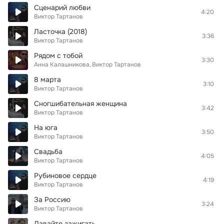
Сценарий любви
4:20
Виктор Тартанов
Ласточка (2018)
3:36
Виктор Тартанов
Рядом с тобой
3:30
Анна Калашникова
Виктор Тартанов
8 марта
3:10
Виктор Тартанов
Сногшибательная женщина
3:42
Виктор Тартанов
На юга
3:50
Виктор Тартанов
Свадьба
4:05
Виктор Тартанов
Рубиновое сердце
4:19
Виктор Тартанов
За Россию
3:24
Виктор Тартанов
Давайте зажигать