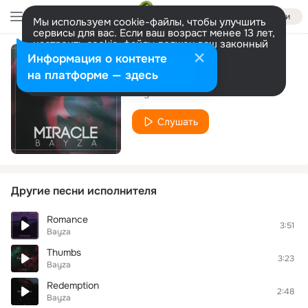
Войти
Мы используем cookie-файлы, чтобы улучшить
сервисы для вас. Если ваш возраст менее 13 лет,
настроить cookie-файлы должен ваш законный
представитель.
Больше информации
Информация о контенте
Miracle
Разрешить все
Настроить
на платформе — здесь
Bayza
Слушать
Другие песни исполнителя
Romance
3:51
Bayza
Thumbs
3:23
Bayza
Redemption
2:48
Bayza