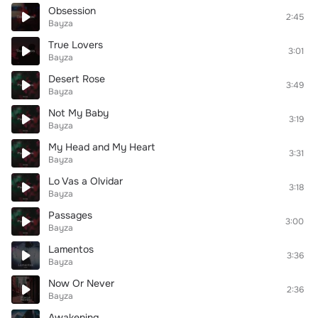
Obsession
2:45
Bayza
True Lovers
3:01
Bayza
Desert Rose
3:49
Bayza
Not My Baby
3:19
Bayza
My Head and My Heart
3:31
Bayza
Lo Vas a Olvidar
3:18
Bayza
Passages
3:00
Bayza
Lamentos
3:36
Bayza
Now Or Never
2:36
Bayza
Awakening