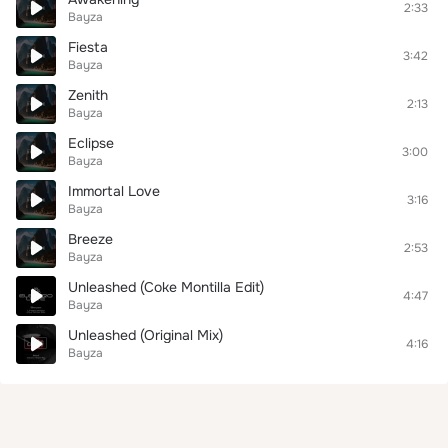
2:33
Bayza
Fiesta
3:42
Bayza
Zenith
2:13
Bayza
Eclipse
3:00
Bayza
Immortal Love
3:16
Bayza
Breeze
2:53
Bayza
Unleashed (Coke Montilla Edit)
4:47
Bayza
Unleashed (Original Mix)
4:16
Bayza