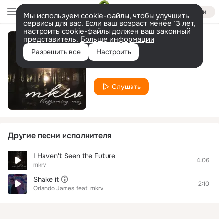
Войти
Мы используем cookie-файлы, чтобы улучшить
сервисы для вас. Если ваш возраст менее 13 лет,
настроить cookie-файлы должен ваш законный
представитель.
Больше информации
Blossoming May
Разрешить все
Настроить
mkrv
Слушать
Другие песни исполнителя
I Haven't Seen the Future
4:06
mkrv
Shake it
2:10
Orlando James
feat.
mkrv