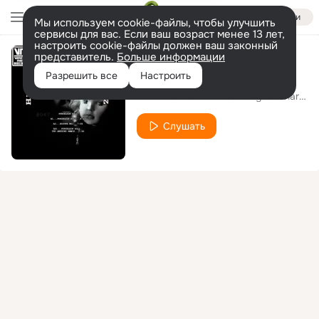
Войти
Мы используем cookie-файлы, чтобы улучшить
сервисы для вас. Если ваш возраст менее 13 лет,
настроить cookie-файлы должен ваш законный
представитель.
Больше информации
Porcelain Doll
Разрешить все
Настроить
Henriette Ramirez
Regina Sharun
feat.
Слушать