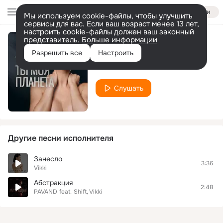
Войти
Мы используем cookie-файлы, чтобы улучшить
сервисы для вас. Если ваш возраст менее 13 лет,
настроить cookie-файлы должен ваш законный
представитель.
Больше информации
Ты моя планета
Разрешить все
Настроить
Vikki
Слушать
Другие песни исполнителя
Занесло
3:36
Vikki
Абстракция
2:48
PAVAND
feat.
Shift
Vikki