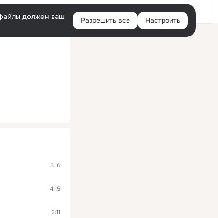
Войти
e-файлы должен ваш
Разрешить все
Настроить
Правая
колонка
3:16
4:15
2:11