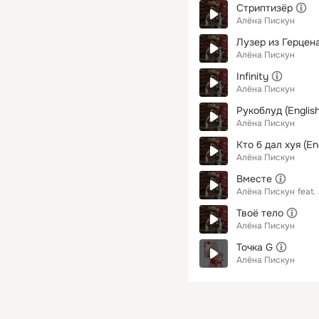
Стриптизёр
Алёна Пискун
Лузер из Герцен
Алёна Пискун
Infinity
Алёна Пискун
Рукоблуд (English
Алёна Пискун
Кто б дал хуя (Eng
Алёна Пискун
Вместе
Алёна Пискун
feat.
Твоё тело
Алёна Пискун
Точка G
Алёна Пискун