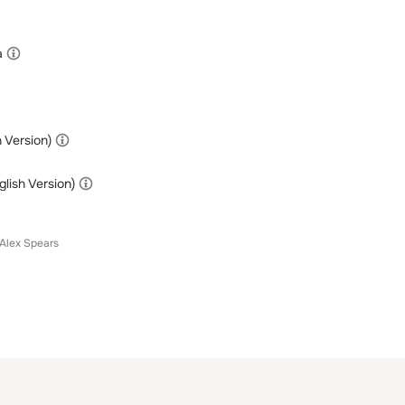
а
 Version)
lish Version)
Alex Spears