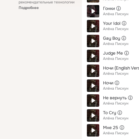
рекомендательные технологии
Подробнее
Гонки
Алёна Пискун
Your Idol
Алёна Пискун
Gay Boy
Алёна Пискун
Judge Me
Алёна Пискун
Ночи (English Ver
Алёна Пискун
Ночи
Алёна Пискун
Не вернуть
Алёна Пискун
To Cry
Алёна Пискун
Мне 25
Алёна Пискун