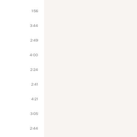
1:56
3:44
2:49
4:00
2:24
2:41
4:21
3:05
2:44