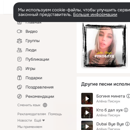
Мы используем cookie-файлы, чтобы улучшить сервис
законный представитель.
Больше информации
Левая
Главная
колонка
Видео
Группы
Люди
Публикации
Игры
Подарки
Другие песни исполн
Поздравления
Богиня минета
Рекомендации
Алёна Пискун
Сменить язык
Кто б дал хуя
Рекламодателям
Помощь
Алёна Пискун
Новости
Ещё
Dubai Bye Bye
Мы применяем
Алёна Пискун