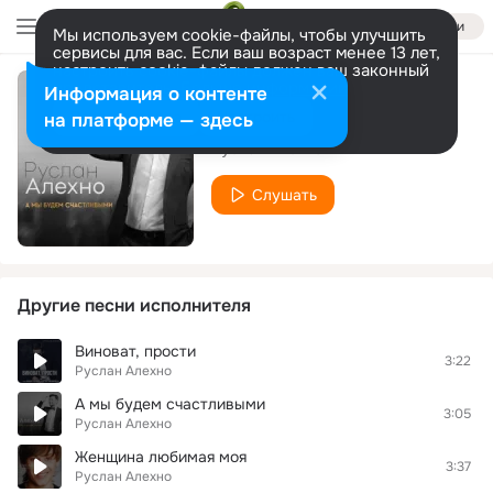
Войти
Мы используем cookie-файлы, чтобы улучшить
сервисы для вас. Если ваш возраст менее 13 лет,
настроить cookie-файлы должен ваш законный
представитель.
Больше информации
Информация о контенте
Душа
Разрешить все
Настроить
на платформе — здесь
Руслан Алехно
Слушать
Другие песни исполнителя
Виноват, прости
3:22
Руслан Алехно
А мы будем счастливыми
3:05
Руслан Алехно
Женщина любимая моя
3:37
Руслан Алехно