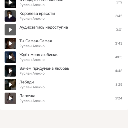
3:19
Руслан Алехно
Королева красоты
2:45
Руслан Алехно
Аудиозапись недоступна
0:01
Ты Самая-Самая
3:43
Руслан Алехно
Ждёт меня любимая
4:05
Руслан Алехно
Зачем придумана любовь
4:48
Руслан Алехно
Лебеди
3:29
Руслан Алехно
Лапочка
3:24
Руслан Алехно