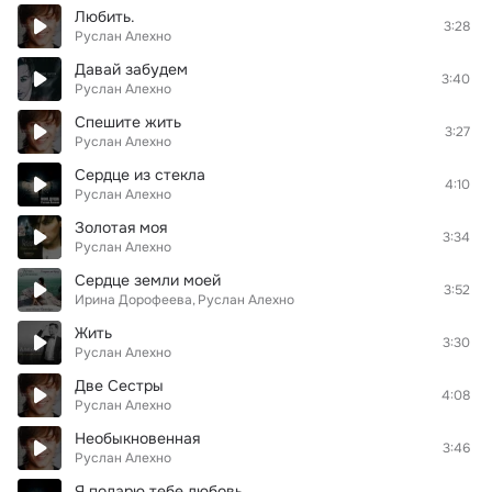
Любить.
3:28
Руслан Алехно
Давай забудем
3:40
Руслан Алехно
Спешите жить
3:27
Руслан Алехно
Сердце из стекла
4:10
Руслан Алехно
Золотая моя
3:34
Руслан Алехно
Сердце земли моей
3:52
Ирина Дорофеева
Руслан Алехно
Жить
3:30
Руслан Алехно
Две Сестры
4:08
Руслан Алехно
Необыкновенная
3:46
Руслан Алехно
Я подарю тебе любовь