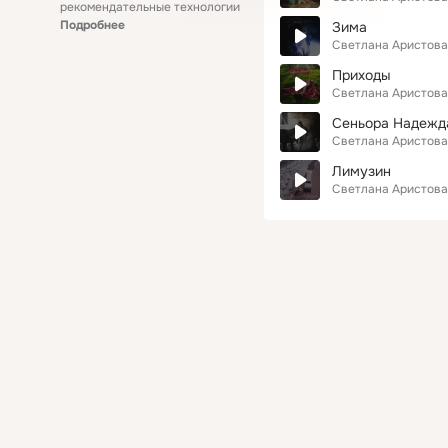
рекомендательные технологии
Подробнее
Зима
Светлана Аристова
Приходы
Светлана Аристова
Сеньора Надежд
Светлана Аристова
Лимузин
Светлана Аристова