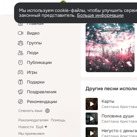
Мы используем cookie-файлы, чтобы улучшить сервис
законный представитель.
Больше информации
Левая
Главная
колонка
Видео
Группы
Люди
Публикации
Игры
Подарки
Другие песни исполн
Поздравления
Карты
Рекомендации
Светлана Аристова
Сменить язык
Половина души
Рекламодателям
Помощь
Светлана Аристова
Новости
Ещё
Негусто с деньг
Мы применяем
Светлана Аристова