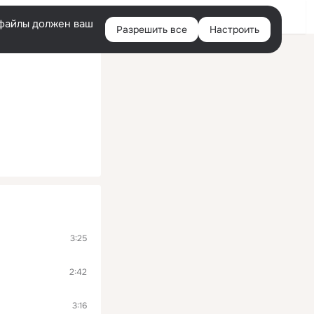
Войти
e-файлы должен ваш
Разрешить все
Настроить
Правая
колонка
3:25
2:42
3:16