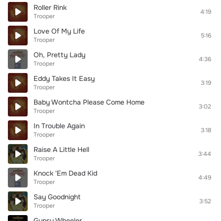
Roller Rink
4:19
Trooper
Love Of My Life
5:16
Trooper
Oh, Pretty Lady
4:36
Trooper
Eddy Takes It Easy
3:19
Trooper
Baby Wontcha Please Come Home
3:02
Trooper
In Trouble Again
3:18
Trooper
Raise A Little Hell
3:44
Trooper
Knock 'Em Dead Kid
4:49
Trooper
Say Goodnight
3:52
Trooper
Gypsy Wheeler