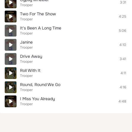
3:31
Trooper
Two For The Show
4:25
Trooper
It's Been A Long Time
5:06
Trooper
Janine
4:10
Trooper
Drive Away
3:41
Trooper
Roll With It
4:11
Trooper
Round, Round We Go
4:16
Trooper
I Miss You Already
4:48
Trooper