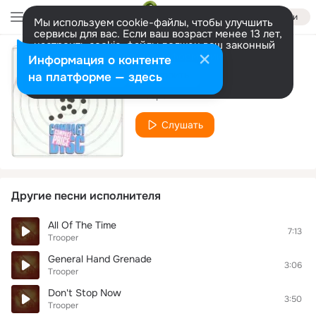
Войти
Мы используем cookie-файлы, чтобы улучшить
сервисы для вас. Если ваш возраст менее 13 лет,
настроить cookie-файлы должен ваш законный
представитель.
Больше информации
Информация о контенте
Cold, Cold Toronto
Разрешить все
Настроить
на платформе — здесь
Trooper
Слушать
Другие песни исполнителя
All Of The Time
7:13
Trooper
General Hand Grenade
3:06
Trooper
Don't Stop Now
3:50
Trooper