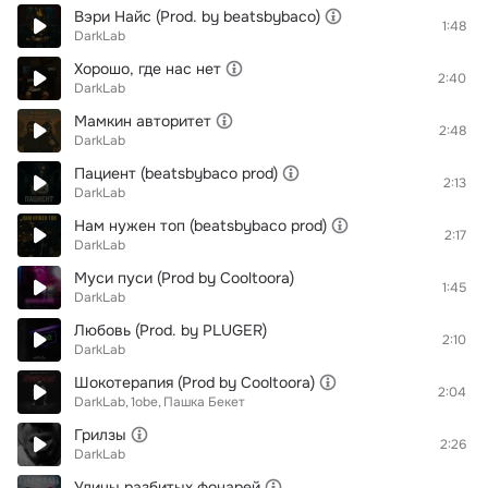
Вэри Найс (Prod. by beatsbybaco)
1:48
DarkLab
Хорошо, где нас нет
2:40
DarkLab
Мамкин авторитет
2:48
DarkLab
Пациент (beatsbybaco prod)
2:13
DarkLab
Нам нужен топ (beatsbybaco prod)
2:17
DarkLab
Муси пуси (Prod by Cooltoora)
1:45
DarkLab
Любовь (Prod. by PLUGER)
2:10
DarkLab
Шокотерапия (Prod by Cooltoora)
2:04
DarkLab
1obe
Пашка Бекет
Грилзы
2:26
DarkLab
Улицы разбитых фонарей