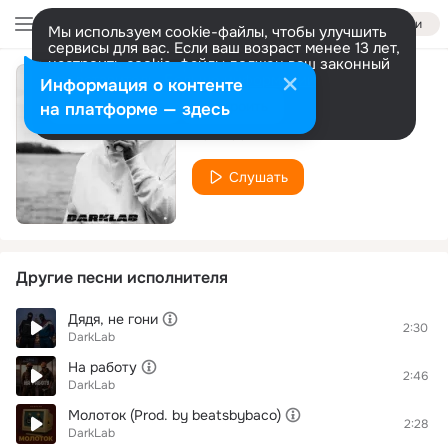
Войти
Мы используем cookie-файлы, чтобы улучшить
сервисы для вас. Если ваш возраст менее 13 лет,
настроить cookie-файлы должен ваш законный
представитель.
Больше информации
Информация о контенте
Чёрная музыка
Разрешить все
Настроить
на платформе — здесь
DarkLab
Слушать
Другие песни исполнителя
Дядя, не гони
2:30
DarkLab
На работу
2:46
DarkLab
Молоток (Prod. by beatsbybaco)
2:28
DarkLab