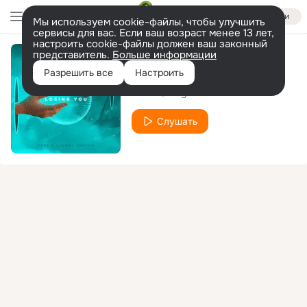
Войти
Мы используем cookie-файлы, чтобы улучшить
сервисы для вас. Если ваш возраст менее 13 лет,
настроить cookie-файлы должен ваш законный
представитель.
Больше информации
Losing You
Разрешить все
Настроить
Yves V
Ilkay Sencan
Слушать