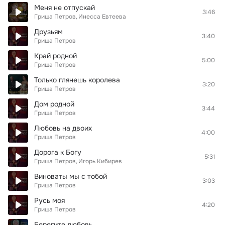
Меня не отпускай
3:46
Гриша Петров
Инесса Евтеева
Друзьям
3:40
Гриша Петров
Край родной
5:00
Гриша Петров
Только глянешь королева
3:20
Гриша Петров
Дом родной
3:44
Гриша Петров
Любовь на двоих
4:00
Гриша Петров
Дорога к Богу
5:31
Гриша Петров
Игорь Кибирев
Виноваты мы с тобой
3:03
Гриша Петров
Русь моя
4:20
Гриша Петров
Берегите любовь