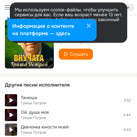
Войти
Мы используем cookie-файлы, чтобы улучшить
сервисы для вас. Если ваш возраст менее 13 лет,
настроить cookie-файлы должен ваш законный
представитель.
Больше информации
Информация о контенте
Внучата
Разрешить все
Настроить
на платформе — здесь
Гриша Петров
Слушать
Другие песни исполнителя
Танюша
3:52
Гриша Петров
Ой, душа моя
3:44
Гриша Петров
Девчонка юности моей
3:43
Гриша Петров