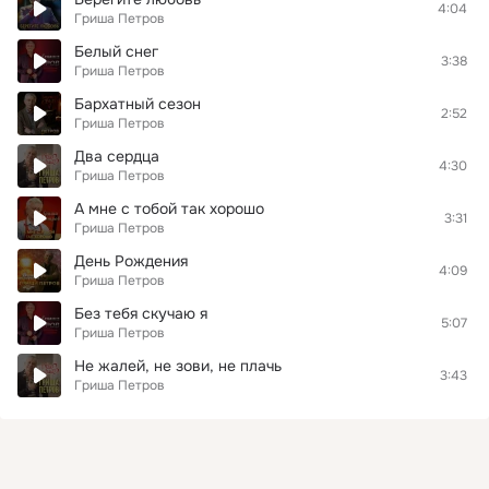
4:04
Гриша Петров
Белый снег
3:38
Гриша Петров
Бархатный сезон
2:52
Гриша Петров
Два сердца
4:30
Гриша Петров
А мне с тобой так хорошо
3:31
Гриша Петров
День Рождения
4:09
Гриша Петров
Без тебя скучаю я
5:07
Гриша Петров
Не жалей, не зови, не плачь
3:43
Гриша Петров