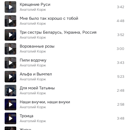
Крещение Руси
3:42
Анатолий Корж
Мне было так хорошо с тобой
4:48
Анатолий Корж
Три сестры Беларусь, Украина, Россия
3:52
Анатолий Корж
Ворованные розы
3:00
Анатолий Корж
Пили водочку
3:43
Анатолий Корж
Альфа и Вымпел
5:23
Анатолий Корж
Для моей Татьяны
2:48
Анатолий Корж
Наши внучки, наши внуки
2:58
Анатолий Корж
Троица
3:48
Анатолий Корж
Жизнь