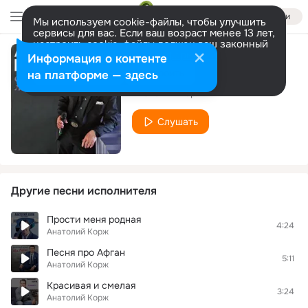
Войти
Мы используем cookie-файлы, чтобы улучшить
сервисы для вас. Если ваш возраст менее 13 лет,
настроить cookie-файлы должен ваш законный
представитель.
Больше информации
Информация о контенте
Я думаю о ней...
Разрешить все
Настроить
на платформе — здесь
Анатолий Корж
Слушать
Другие песни исполнителя
Прости меня родная
4:24
Анатолий Корж
Песня про Афган
5:11
Анатолий Корж
Красивая и смелая
3:24
Анатолий Корж