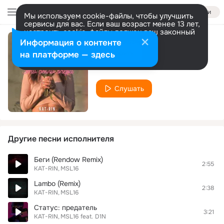
Войти
Мы используем cookie-файлы, чтобы улучшить
сервисы для вас. Если ваш возраст менее 13 лет,
настроить cookie-файлы должен ваш законный
представитель.
Больше информации
Информация о контенте
Это было вчера
Разрешить все
Настроить
на платформе — здесь
KAT-RIN
Слушать
Другие песни исполнителя
Беги (Rendow Remix)
2:55
KAT-RIN
MSL16
Lambo (Remix)
2:38
KAT-RIN
MSL16
Статус: предатель
3:21
KAT-RIN
MSL16
feat.
D1N