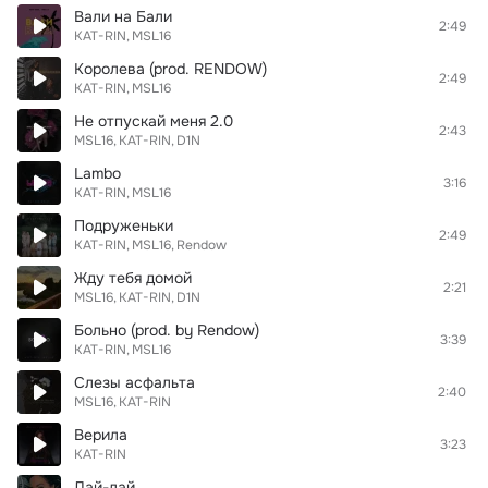
Вали на Бали
2:49
KAT-RIN
MSL16
Королева (prod. RENDOW)
2:49
KAT-RIN
MSL16
Не отпускай меня 2.0
2:43
MSL16
KAT-RIN
D1N
Lambo
3:16
KAT-RIN
MSL16
Подруженьки
2:49
KAT-RIN
MSL16
Rendow
Жду тебя домой
2:21
MSL16
KAT-RIN
D1N
Больно (prod. by Rendow)
3:39
KAT-RIN
MSL16
Слезы асфальта
2:40
MSL16
KAT-RIN
Верила
3:23
KAT-RIN
Лай-лай