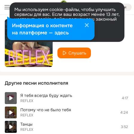
Войти
Мы используем cookie-файлы, чтобы улучшить
сервисы для вас. Если ваш возраст менее 13 лет,
настроить cookie-файлы должен ваш законный
представитель.
Больше информации
Информация о контенте
Солнце
Разрешить все
Настроить
на платформе — здесь
REFLEX
Слушать
Другие песни исполнителя
Я тебя всегда буду ждать
4:17
REFLEX
Потому что не было тебя
4:24
REFLEX
Танцы
3:52
REFLEX