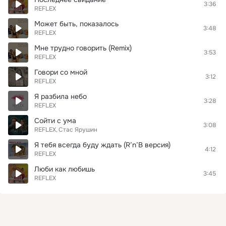
3:36
REFLEX
Может быть, показалось
3:48
REFLEX
Мне трудно говорить (Remix)
3:53
REFLEX
Говори со мной
3:12
REFLEX
Я разбила небо
3:28
REFLEX
Сойти с ума
3:08
REFLEX
Стас Ярушин
Я тебя всегда буду ждать (R’n’B версия)
4:12
REFLEX
Люби как любишь
3:45
REFLEX