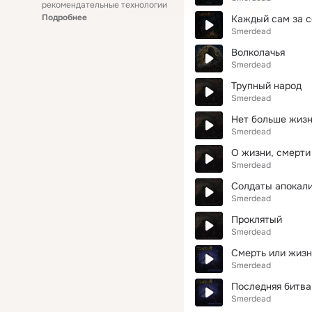
рекомендательные технологии
Подробнее
Каждый сам за с
Smerdead
Волколачья
Smerdead
Трупный народ
Smerdead
Нет больше жиз
Smerdead
О жизни, смерти
Smerdead
Солдаты апокал
Smerdead
Проклятый
Smerdead
Смерть или жизн
Smerdead
Последняя битва
Smerdead