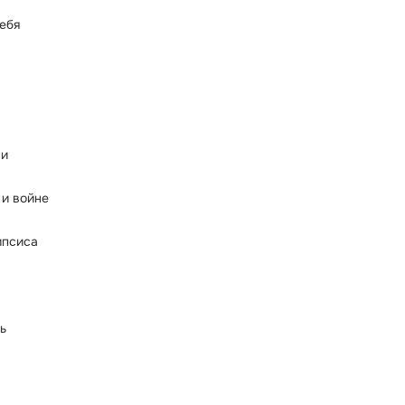
ебя
ни
 и войне
ипсиса
ь