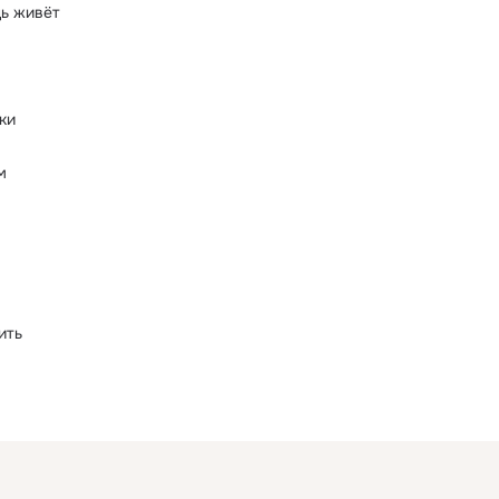
дь живёт
ки
м
ить