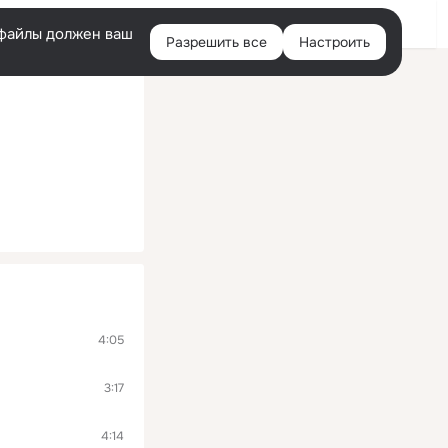
Войти
e-файлы должен ваш
Разрешить все
Настроить
Правая
колонка
4:05
3:17
4:14