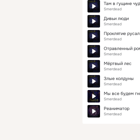
Там в гущине чу
Smerdead
Дивьи люди
Smerdead
Проклятие русал
Smerdead
Отравленный ро
Smerdead
Мёртвый лес
Smerdead
Злые колдуны
Smerdead
Мы все будем гн
Smerdead
Реаниматор
Smerdead