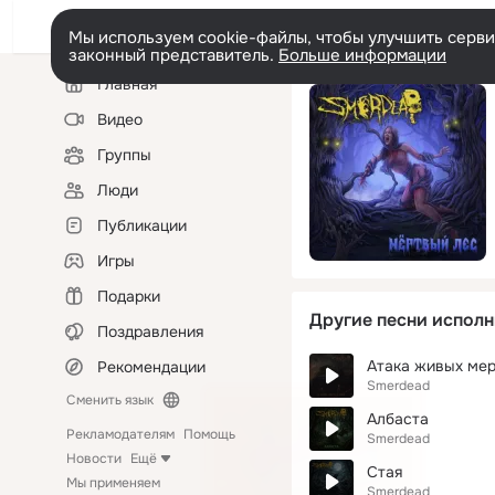
Мы используем cookie-файлы, чтобы улучшить сервис
законный представитель.
Больше информации
Левая
Главная
колонка
Видео
Группы
Люди
Публикации
Игры
Подарки
Другие песни исполн
Поздравления
Атака живых ме
Рекомендации
Smerdead
Сменить язык
Албаста
Рекламодателям
Помощь
Smerdead
Новости
Ещё
Стая
Мы применяем
Smerdead