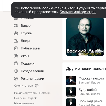
Мы используем cookie-файлы, чтобы улучшить сервис
законный представитель.
Больше информации
Левая
Главная
колонка
Видео
Группы
Люди
Публикации
Игры
Подарки
Другие песни исполн
Поздравления
Морская пехота
Рекомендации
Василий Лысач
Сменить язык
Будь собой
Рекламодателям
Помощь
Василий Лысач
Новости
Ещё
Зори над рекой
Мы применяем
Василий Лысач