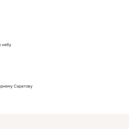
к небу
ернему Cаратову