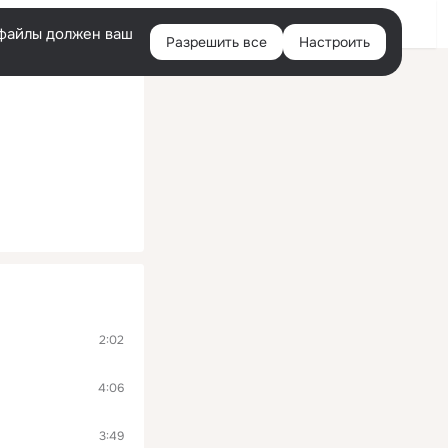
Войти
e-файлы должен ваш
Разрешить все
Настроить
Правая
колонка
2:02
4:06
3:49