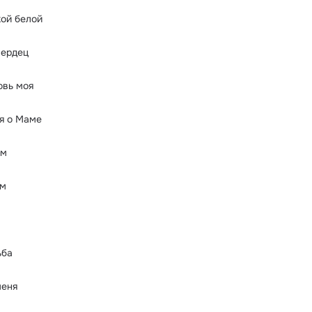
ой белой
сердец
овь моя
я о Маме
ём
ом
ьба
меня