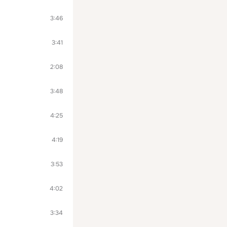
3:46
3:41
2:08
3:48
4:25
4:19
3:53
4:02
3:34