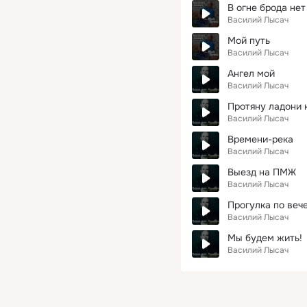
В огне брода нет
Василий Лысач
Мой путь
Василий Лысач
Ангел мой
Василий Лысач
Протяну ладони 
Василий Лысач
Времени-река
Василий Лысач
Выезд на ПМЖ
Василий Лысач
Прогулка по веч
Василий Лысач
Мы будем жить!
Василий Лысач