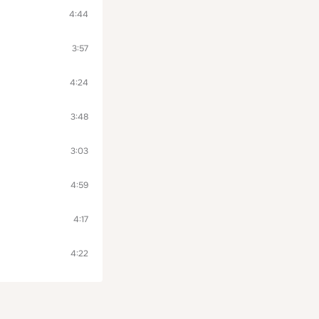
4:44
3:57
4:24
3:48
3:03
4:59
4:17
4:22