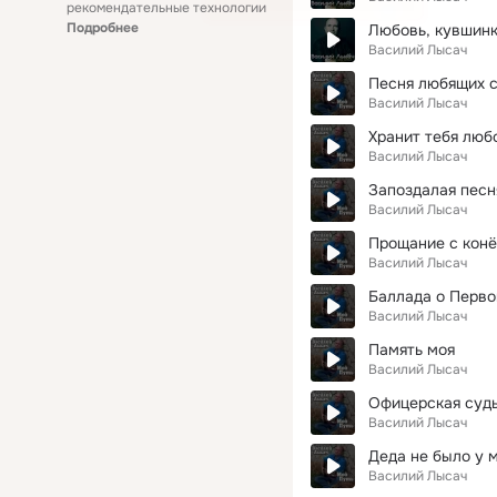
рекомендательные технологии
Подробнее
Любовь, кувшинк
Василий Лысач
Песня любящих 
Василий Лысач
Хранит тебя люб
Василий Лысач
Запоздалая песн
Василий Лысач
Прощание с кон
Василий Лысач
Баллада о Перв
Василий Лысач
Память моя
Василий Лысач
Офицерская суд
Василий Лысач
Деда не было у 
Василий Лысач