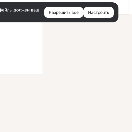
Войти
e-файлы должен ваш
Разрешить все
Настроить
Правая
колонка