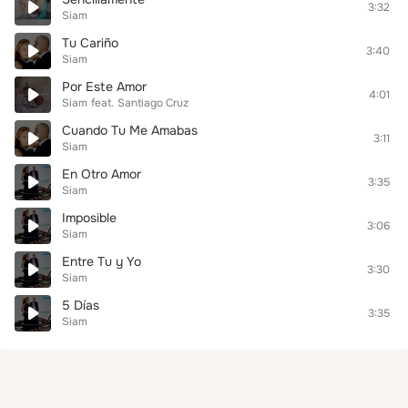
3:32
Siam
Tu Cariño
3:40
Siam
Por Este Amor
4:01
Siam
feat.
Santiago Cruz
Cuando Tu Me Amabas
3:11
Siam
En Otro Amor
3:35
Siam
Imposible
3:06
Siam
Entre Tu y Yo
3:30
Siam
5 Días
3:35
Siam