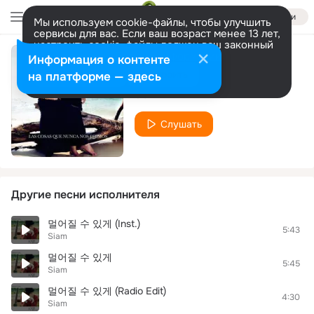
Войти
Мы используем cookie-файлы, чтобы улучшить
сервисы для вас. Если ваш возраст менее 13 лет,
настроить cookie-файлы должен ваш законный
представитель.
Больше информации
Информация о контенте
De Vez en Cuando
Разрешить все
Настроить
на платформе — здесь
Siam
Слушать
Другие песни исполнителя
멀어질 수 있게 (Inst.)
5:43
Siam
멀어질 수 있게
5:45
Siam
멀어질 수 있게 (Radio Edit)
4:30
Siam