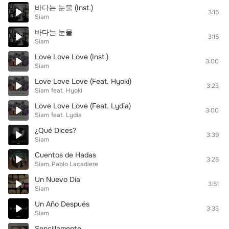
바다는 눈물 (Inst.)
3:15
Siam
바다는 눈물
3:15
Siam
Love Love Love (Inst.)
3:00
Siam
Love Love Love (Feat. Hyoki)
3:23
Siam
feat.
Hyoki
Love Love Love (Feat. Lydia)
3:00
Siam
feat.
Lydia
¿Qué Dices?
3:39
Siam
Cuentos de Hadas
3:25
Siam
Pablo Lacadiere
Un Nuevo Día
3:51
Siam
Un Año Después
3:33
Siam
Sencillamente