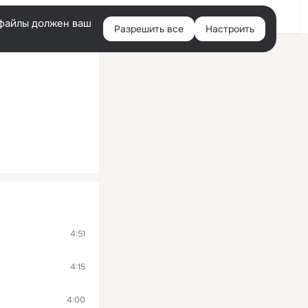
Войти
e-файлы должен ваш
Разрешить все
Настроить
Правая
колонка
4:51
4:15
4:00