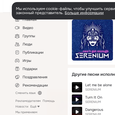
Мы используем cookie-файлы, чтобы улучшить сервис
законный представитель.
Больше информации
Левая
Главная
колонка
Видео
Группы
Люди
Публикации
Игры
Подарки
Другие песни исполн
Поздравления
Let me be alone
Рекомендации
SERENIUM
Сменить язык
Turn It On
Рекламодателям
Помощь
SERENIUM
Новости
Ещё
Dangerous
Мы применяем
SERENIUM