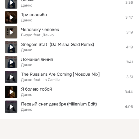
3:36
Данко
Три спасибо
3:47
Данко
Человеку человек
3:19
Вирус
feat.
Данко
Snegom Stat' (DJ Misha Gold Remix)
4:19
Данко
Ломаная линия
3:41
Данко
The Russians Are Coming [Mosqua Mix]
3:51
Данко
feat.
La Camilla
Я болею тобой
3:44
Данко
Первый снег декабря (Millenium Edit)
4:06
Данко