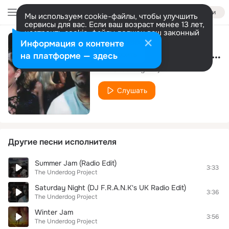
Войти
Мы используем cookie-файлы, чтобы улучшить
сервисы для вас. Если ваш возраст менее 13 лет,
настроить cookie-файлы должен ваш законный
представитель.
Больше информации
Информация о контенте
Saturday Night (Acappella)
Разрешить все
Настроить
на платформе — здесь
The Underdog Project
Слушать
Другие песни исполнителя
Summer Jam (Radio Edit)
3:33
The Underdog Project
Saturday Night (DJ F.R.A.N.K's UK Radio Edit)
3:36
The Underdog Project
Winter Jam
3:56
The Underdog Project