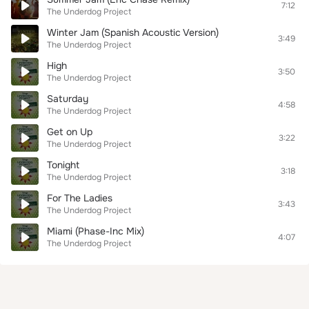
7:12
The Underdog Project
Winter Jam (Spanish Acoustic Version)
3:49
The Underdog Project
High
3:50
The Underdog Project
Saturday
4:58
The Underdog Project
Get on Up
3:22
The Underdog Project
Tonight
3:18
The Underdog Project
For The Ladies
3:43
The Underdog Project
Miami (Phase-Inc Mix)
4:07
The Underdog Project