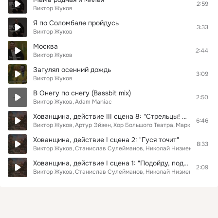
2:59
Виктор Жуков
Я по Соломбале пройдусь
3:33
Виктор Жуков
Москва
2:44
Виктор Жуков
Загулял осенний дождь
3:09
Виктор Жуков
В Онегу по снегу (Bassbit mix)
2:50
Виктор Жуков
Adam Maniac
Хованщина, действие III сцена 8: "Стрельцы! Спросим батю"
6:46
Виктор Жуков
Артур Эйзен
Хор Большого Театра
Марк Эрмлер
Хованщина, действие I сцена 2: "Гуся точит"
8:33
Виктор Жуков
Станислав Сулейманов
Николай Низиенко
Алекс
Хованщина, действие I сцена 1: "Подойду, подойду под Ивангород"
2:09
Виктор Жуков
Станислав Сулейманов
Николай Низиенко
Марк