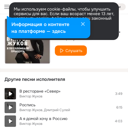
Войти
Мы используем cookie-файлы, чтобы улучшить
сервисы для вас. Если ваш возраст менее 13 лет,
настроить cookie-файлы должен ваш законный
представитель.
Больше информации
Информация о контенте
В ресторане «Беломорский»
Разрешить все
Настроить
на платформе — здесь
Виктор Жуков
Слушать
Другие песни исполнителя
В ресторане «Север»
3:49
Виктор Жуков
Роспись
6:15
Виктор Жуков
Дмитрий Сулей
А я домой хочу в Россию
4:03
Виктор Жуков