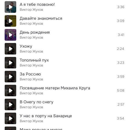
А я тебе позвоню!
3:36
Виктор Жуков
Давайте знакомиться
3:09
Виктор Жуков
День рождения
3:41
Виктор Жуков
Ухожу
2:24
Виктор Жуков
Тополиный пух
3:23
Виктор Жуков
За Россию
3:59
Виктор Жуков
Посвящение матери Михаила Круга
5:08
Виктор Жуков
В Онегу по снегу
2:57
Виктор Жуков
У нас в порту на Бакарице
3:54
Виктор Жуков
Мама родная и милая