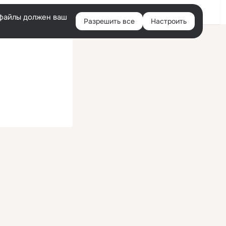
Войти
e-файлы должен ваш
Разрешить все
Настроить
Правая
колонка