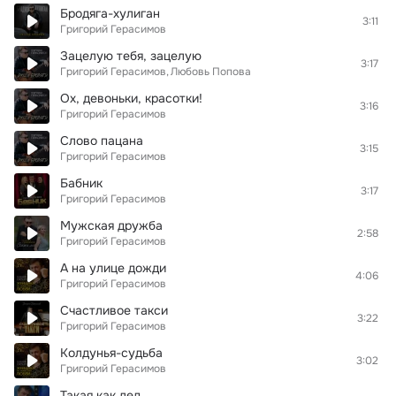
Бродяга-хулиган
3:11
Григорий Герасимов
Зацелую тебя, зацелую
3:17
Григорий Герасимов
Любовь Попова
Ох, девоньки, красотки!
3:16
Григорий Герасимов
Слово пацана
3:15
Григорий Герасимов
Бабник
3:17
Григорий Герасимов
Мужская дружба
2:58
Григорий Герасимов
А на улице дожди
4:06
Григорий Герасимов
Счастливое такси
3:22
Григорий Герасимов
Колдунья-судьба
3:02
Григорий Герасимов
Такая как лед