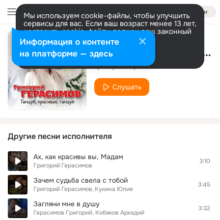
Войти
Мы используем cookie-файлы, чтобы улучшить
сервисы для вас. Если ваш возраст менее 13 лет,
настроить cookie-файлы должен ваш законный
представитель.
Больше информации
Информация о контенте
Танцуй, красивая, танцуй
Разрешить все
Настроить
на платформе — здесь
Григорий Герасимов
Слушать
Другие песни исполнителя
Ах, как красивы вы, Мадам
3:10
Григорий Герасимов
Зачем судьба свела с тобой
3:45
Григорий Герасимов
Кукина Юлия
Загляни мне в душу
3:32
Герасимов Григорий, Кобяков Аркадий