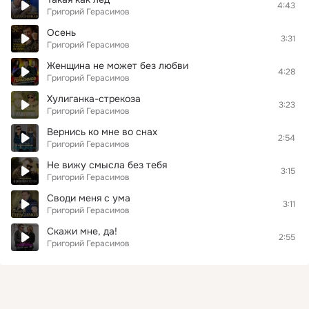
4:43
Григорий Герасимов
Осень
3:31
Григорий Герасимов
Женщина не может без любви
4:28
Григорий Герасимов
Хулиганка-стрекоза
3:23
Григорий Герасимов
Вернись ко мне во снах
2:54
Григорий Герасимов
Не вижу смысла без тебя
3:15
Григорий Герасимов
Своди меня с ума
3:11
Григорий Герасимов
Скажи мне, да!
2:55
Григорий Герасимов