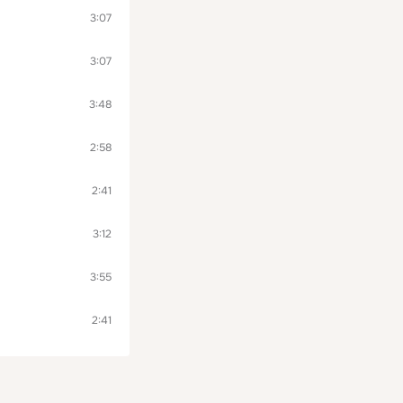
3:07
3:07
3:48
2:58
2:41
3:12
3:55
2:41