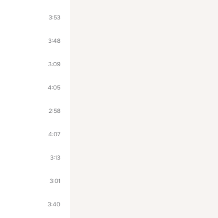
3:53
3:48
3:09
4:05
2:58
4:07
3:13
3:01
3:40