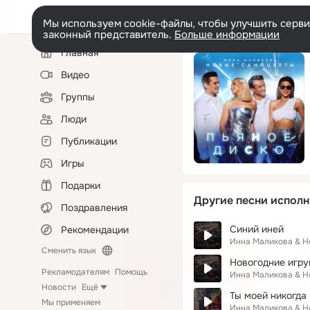
Мы используем cookie-файлы, чтобы улучшить сервис
законный представитель.
Больше информации
Левая
Главная
колонка
Видео
Группы
Люди
Публикации
Игры
Подарки
Другие песни исполн
Поздравления
Синий иней
Рекомендации
Инна Маликова & 
Сменить язык
Новогодние игр
Рекламодателям
Помощь
Инна Маликова & 
Новости
Ещё
Ты моей никогда
Мы применяем
Инна Маликова & 