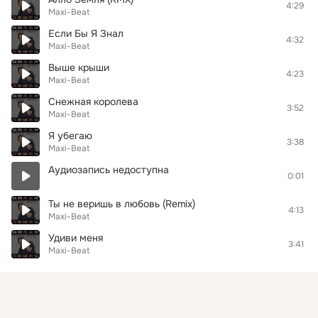
4:29
Maxi-Beat
Если Бы Я Знал
4:32
Maxi-Beat
Выше крыши
4:23
Maxi-Beat
Снежная королева
3:52
Maxi-Beat
Я убегаю
3:38
Maxi-Beat
Аудиозапись недоступна
0:01
Ты не веришь в любовь (Remix)
4:13
Maxi-Beat
Удиви меня
3:41
Maxi-Beat