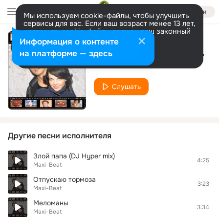
Войти
Мы используем cookie-файлы, чтобы улучшить
сервисы для вас. Если ваш возраст менее 13 лет,
настроить cookie-файлы должен ваш законный
представитель.
Больше информации
Информация о контенте
У природы нет плохой погоды
Разрешить все
Настроить
на платформе — здесь
Maxi-Beat
Слушать
Другие песни исполнителя
Злой папа (DJ Hyper mix)
4:25
Maxi-Beat
Отпускаю тормоза
3:23
Maxi-Beat
Меломаны
3:34
Maxi-Beat