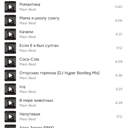
Романтика
3:40
Maxi-Beat
Мама я школу сожгу
4:06
Maxi-Beat
Качели
4:37
Maxi-Beat
Если б я был султан
3:12
Maxi-Beat
Coca-Cola
4:09
Maxi-Beat
Отпускаю тормоза (DJ Hyper Bootleg Mix)
4:36
Maxi-Beat
Icq
3:25
Maxi-Beat
В мире животных
4:28
Maxi-Beat
Непутевая
3:12
Maxi-Beat
Алло Земля (RMX)