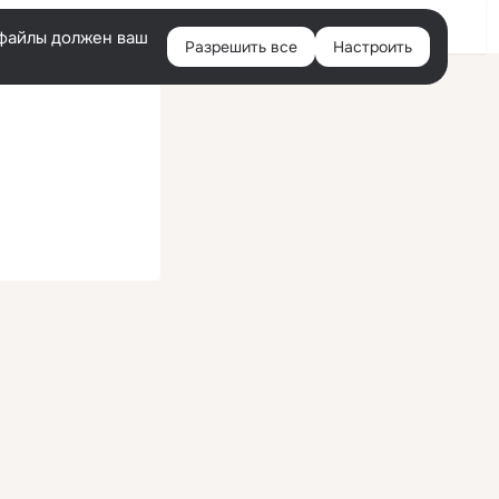
Войти
e-файлы должен ваш
Разрешить все
Настроить
Правая
колонка