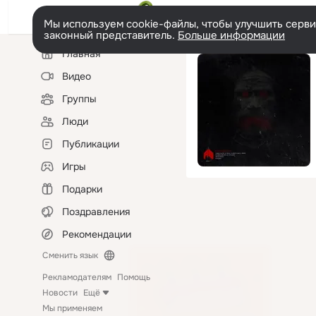
Мы используем cookie-файлы, чтобы улучшить сервис
законный представитель.
Больше информации
Левая
Главная
колонка
Видео
Группы
Люди
Публикации
Игры
Подарки
Поздравления
Рекомендации
Сменить язык
Рекламодателям
Помощь
Новости
Ещё
Мы применяем