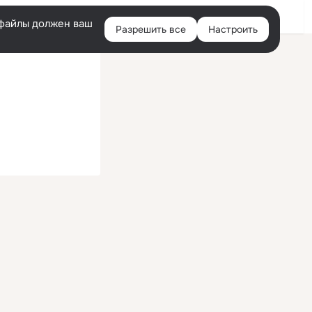
Войти
e-файлы должен ваш
Разрешить все
Настроить
Правая
колонка